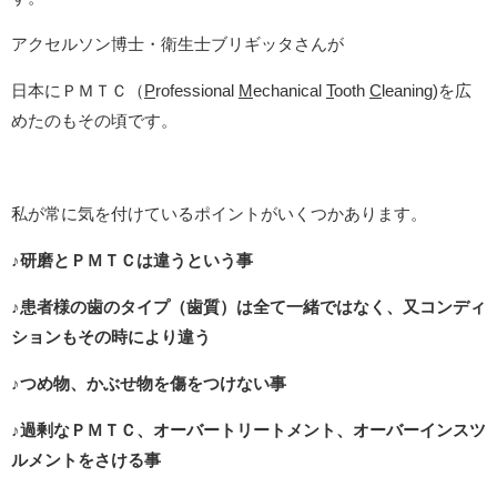
アクセルソン博士・衛生士ブリギッタさんが
日本にＰＭＴＣ（
P
rofessional
M
echanical
T
ooth
C
leaning)を広
めたのもその頃です。
私が常に気を付けているポイントがいくつかあります。
♪研磨とＰＭＴＣは違うという事
♪患者様の歯のタイプ（歯質）は全て一緒ではなく、又コンディ
ションもその時により違う
♪つめ物、かぶせ物を傷をつけない事
♪過剰なＰＭＴＣ、オーバートリートメント、オーバーインスツ
ルメントをさける事