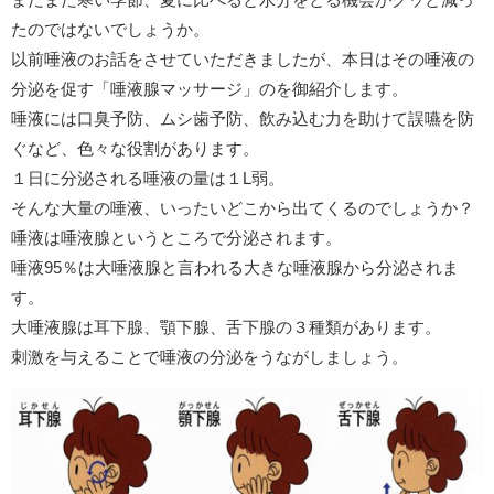
たのではないでしょうか。
以前唾液のお話をさせていただきましたが、本日はその唾液の
分泌を促す「唾液腺マッサージ」のを御紹介します。
唾液には口臭予防、ムシ歯予防、飲み込む力を助けて誤嚥を防
ぐなど、色々な役割があります。
１日に分泌される唾液の量は１L弱。
そんな大量の唾液、いったいどこから出てくるのでしょうか？
唾液は唾液腺というところで分泌されます。
唾液95％は大唾液腺と言われる大きな唾液腺から分泌されま
す。
大唾液腺は耳下腺、顎下腺、舌下腺の３種類があります。
刺激を与えることで唾液の分泌をうながしましょう。