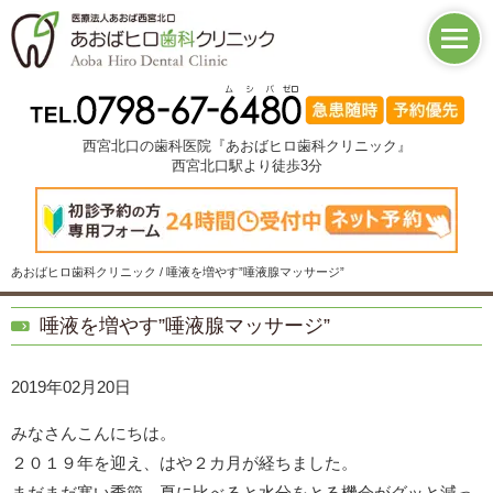
西宮北口の歯科医院『あおばヒロ歯科クリニック』
西宮北口駅より徒歩3分
あおばヒロ歯科クリニック / 唾液を増やす”唾液腺マッサージ”
唾液を増やす”唾液腺マッサージ”
2019年02月20日
みなさんこんにちは。
２０１９年を迎え、はや２カ月が経ちました。
まだまだ寒い季節、夏に比べると水分をとる機会がグッと減っ